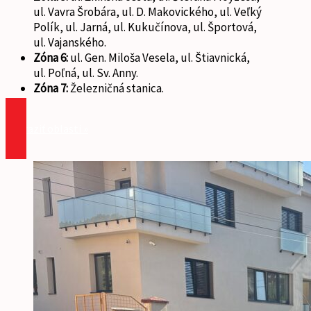
ul. Vavra Šrobára, ul. D. Makovického, ul. Veľký
Polík, ul. Jarná, ul. Kukučínova, ul. Športová,
ul. Vajanského.
Zóna 6:
ul. Gen. Miloša Vesela, ul. Štiavnická,
ul. Poľná, ul. Sv. Anny.
Zóna 7:
Železničná stanica.
zobraziť oblasti »