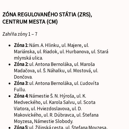
ZÓNA REGULOVANÉHO STÁTIA (ZRS),
CENTRUM MESTA (CM)
Zahŕňa zóny 1 – 7
Zóna 1:
Nám. A. Hlinku, ul. Majere, ul.
Mariánska, ul. Riadok, ul. Hurbanova, ul. Stará
mlynská ulica.
Zóna 2:
ul. Antona Bernoláka, ul. Maroša
Madačova, ul. Š. Náhalku, ul. Mostová, ul.
Dončova.
Zóna 3:
ul. Antona Bernoláka, ul. Ľudovíta
Fullu.
Zóna 4:
Námestie Š. N. Hýroša, ul. K.
Medveckého, ul. Karola Salvu, ul. Scota
Viatora, ul. Hviezdoslavova, ul. D.
Makovického, ul. R. Dúbravca, ul. Štefana
Moyzesa, Námestie Slobody.
Zóna 5:
ul. Žilinská cesta, ul. Štefana Moyzesa,