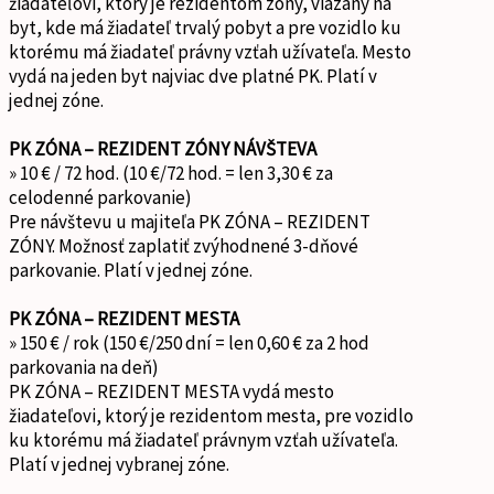
žiadateľovi, ktorý je rezidentom zóny, viazaný na
byt, kde má žiadateľ trvalý pobyt a pre vozidlo ku
ktorému má žiadateľ právny vzťah užívateľa. Mesto
vydá na jeden byt najviac dve platné PK. Platí v
jednej zóne.
PK ZÓNA – REZIDENT ZÓNY NÁVŠTEVA
» 10 € / 72 hod. (10 €/72 hod. = len 3,30 € za
celodenné parkovanie)
Pre návštevu u majiteľa PK ZÓNA – REZIDENT
ZÓNY. Možnosť zaplatiť zvýhodnené 3-dňové
parkovanie. Platí v jednej zóne.
PK ZÓNA – REZIDENT MESTA
» 150 € / rok (150 €/250 dní = len 0,60 € za 2 hod
parkovania na deň)
PK ZÓNA – REZIDENT MESTA vydá mesto
žiadateľovi, ktorý je rezidentom mesta, pre vozidlo
ku ktorému má žiadateľ právnym vzťah užívateľa.
Platí v jednej vybranej zóne.