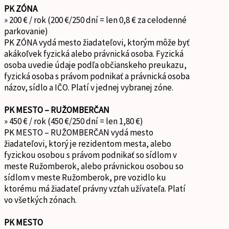
PK ZÓNA
» 200 € / rok (200 €/250 dní = len 0,8 € za celodenné
parkovanie)
PK ZÓNA vydá mesto žiadateľovi, ktorým môže byť
akákoľvek fyzická alebo právnická osoba. Fyzická
osoba uvedie údaje podľa občianskeho preukazu,
fyzická osoba s právom podnikať a právnická osoba
názov, sídlo a IČO. Platí v jednej vybranej zóne.
PK MESTO – RUŽOMBERČAN
» 450 € / rok (450 €/250 dní = len 1,80 €)
PK MESTO – RUŽOMBERČAN vydá mesto
žiadateľovi, ktorý je rezidentom mesta, alebo
fyzickou osobou s právom podnikať so sídlom v
meste Ružomberok, alebo právnickou osobou so
sídlom v meste Ružomberok, pre vozidlo ku
ktorému má žiadateľ právny vzťah užívateľa. Platí
vo všetkých zónach.
PK MESTO