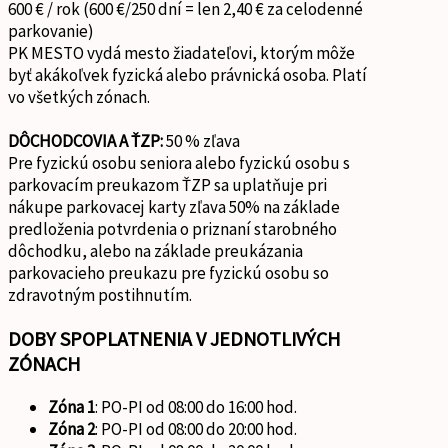
600 € / rok (600 €/250 dní = len 2,40 € za celodenné
parkovanie)
PK MESTO vydá mesto žiadateľovi, ktorým môže
byť akákoľvek fyzická alebo právnická osoba. Platí
vo všetkých zónach.
DÔCHODCOVIA A ŤZP:
50 % zľava
Pre fyzickú osobu seniora alebo fyzickú osobu s
parkovacím preukazom ŤZP sa uplatňuje pri
nákupe parkovacej karty zľava 50% na základe
predloženia potvrdenia o priznaní starobného
dôchodku, alebo na základe preukázania
parkovacieho preukazu pre fyzickú osobu so
zdravotným postihnutím.
DOBY SPOPLATNENIA V JEDNOTLIVÝCH
ZÓNACH
Zóna 1
: PO-PI od 08:00 do 16:00 hod.
Zóna 2
: PO-PI od 08:00 do 20:00 hod.