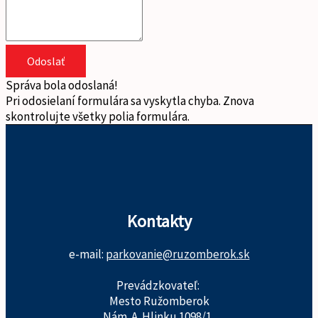
Odoslať
Správa bola odoslaná!
Pri odosielaní formulára sa vyskytla chyba. Znova
skontrolujte všetky polia formulára.
Kontakty
e-mail:
parkovanie@ruzomberok.sk
Prevádzkovateľ:
Mesto Ružomberok
Nám. A. Hlinku 1098/1,