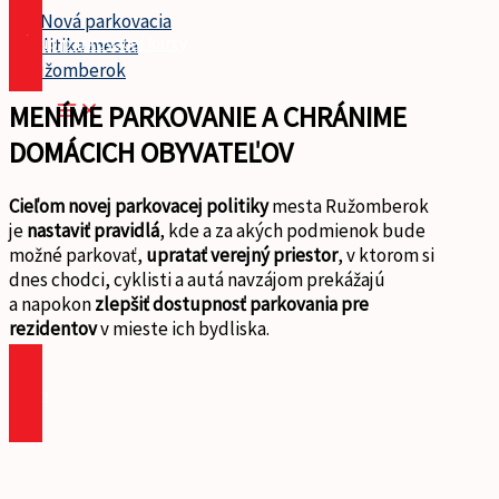
Preskočiť
Nákup parkovacej karty
na
obsah
MENÍME PARKOVANIE A CHRÁNIME
DOMÁCICH OBYVATEĽOV
Cieľom novej parkovacej politiky
mesta Ružomberok
je
nastaviť pravidlá
, kde a za akých podmienok bude
možné parkovať,
upratať verejný priestor
, v ktorom si
dnes chodci, cyklisti a autá navzájom prekážajú
a napokon
zlepšiť dostupnosť parkovania pre
rezidentov
v mieste ich bydliska.
viac »